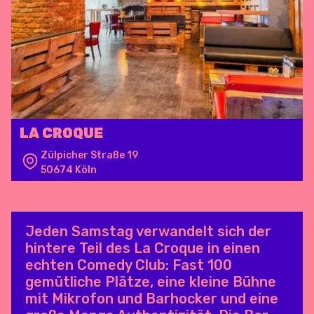
LA CROQUE
Zülpicher Straße 19
50674 Köln
Jeden Samstag verwandelt sich der
hintere Teil des La Croque in einen
echten Comedy Club: Fast 100
gemütliche Plätze, eine kleine Bühne
mit Mikrofon und Barhocker und eine