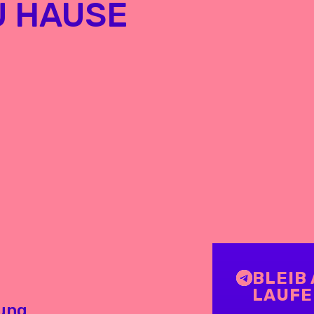
U HAUSE
BLEIB
LAUF
tung