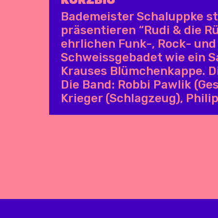
KURZBIO
Bademeister Schaluppke ste
präsentieren “Rudi & die 
ehrlichen Funk-, Rock- un
Schweissgebadet wie ein S
Krauses Blümchenkappe. Die
Die Band: Robbi Pawlik (Ge
Krieger (Schlagzeug), Philip