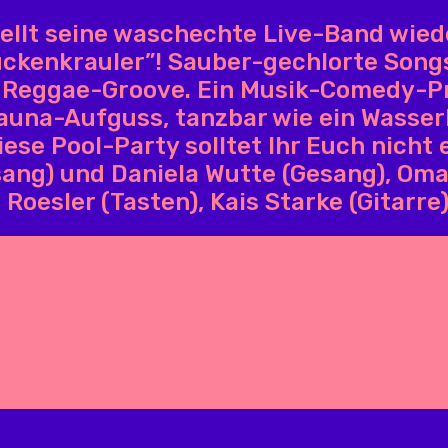
llt seine waschechte Live-Band wiede
Rückenkrauler”! Sauber-gechlorte Son
d Reggae-Groove. Ein Musik-Comedy-P
auna-Aufguss, tanzbar wie ein Wasserb
se Pool-Party solltet Ihr Euch nicht 
sang) und Daniela Wutte (Gesang), Oma
 Roesler (Tasten), Kais Starke (Gitarre)