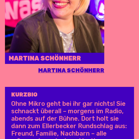
MARTINA SCHÖNHERR
MARTINA SCHÖNHERR
KURZBIO
Ohne Mikro geht bei ihr gar nichts! Sie
schnackt überall – morgens im Radio,
abends auf der Bühne. Dort holt sie
dann zum Ellerbecker Rundschlag aus:
Freund, Familie, Nachbarn – alle