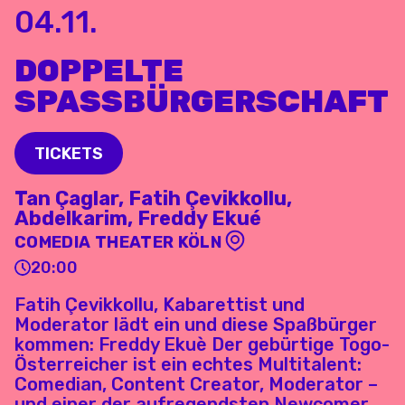
04.11.
DOPPELTE
SPASSBÜRGERSCHAFT
TICKETS
Tan Çaglar, Fatih Çevikkollu,
Abdelkarim, Freddy Ekué
COMEDIA THEATER KÖLN
20:00
Fatih Çevikkollu, Kabarettist und
Moderator lädt ein und diese Spaßbürger
kommen: Freddy Ekuè Der gebürtige Togo-
Österreicher ist ein echtes Multitalent:
Comedian, Content Creator, Moderator –
und einer der aufregendsten Newcomer