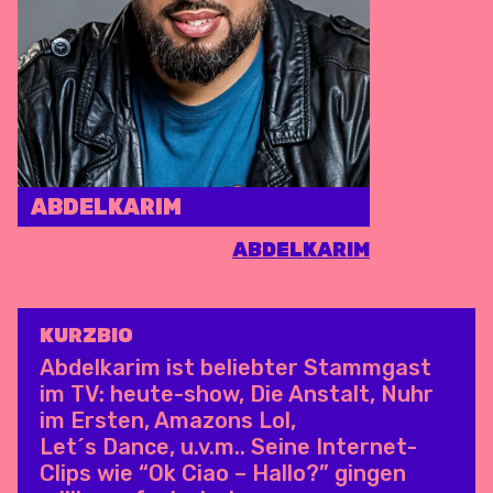
ABDELKARIM
ABDELKARIM
KURZBIO
Abdelkarim ist beliebter Stammgast
im TV: heute-show, Die Anstalt, Nuhr
im Ersten, Amazons Lol,
Let´s Dance, u.v.m.. Seine Internet-
Clips wie “Ok Ciao – Hallo?” gingen